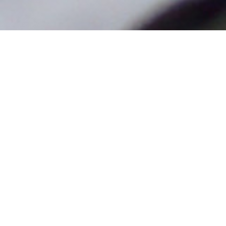
采购产品搅拌
器，乳化，混合
和研磨设备
离心机，分离器
和卧螺器
清洁设备-喷雾球
和喷射头
浓缩器，真空蒸
发器，均质器，
巴氏杀菌器和超
高温装置
工程解决方案-打
包橇